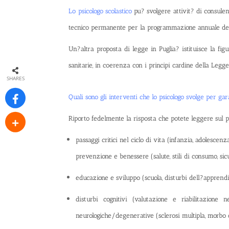
Lo
psicologo scolastico
pu? svolgere attivit? di consulenza
tecnico permanente per la programmazione annuale degli i
Un?altra proposta di legge in Puglia? istituisce la fig
sanitarie, in coerenza con i principi cardine della Legge
SHARES
Quali sono gli interventi che lo psicologo svolge per ga
Riporto fedelmente la risposta che potete leggere sul 
passaggi critici nel ciclo di vita (infanzia, adolescenz
prevenzione e benessere (salute, stili di consumo, si
educazione e sviluppo (scuola, disturbi dell?apprendi
disturbi cognitivi (valutazione e riabilitazione 
neurologiche/degenerative (sclerosi multipla, morbo 