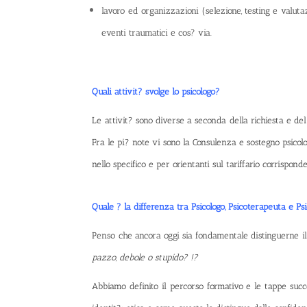
lavoro ed organizzazioni (selezione, testing e valutaz
eventi traumatici e cos? via.
Quali attivit? svolge lo psicologo?
Le attivit? sono diverse a seconda della richiesta e del bi
Fra le pi? note vi sono la Consulenza e sostegno psicologi
nello specifico e per orientanti sul tariffario corrispond
Quale ? la differenza tra Psicologo, Psicoterapeuta e Ps
Penso che ancora oggi sia fondamentale distinguerne il 
pazzo, debole o stupido? !?
Abbiamo definito il percorso formativo e le tappe succe