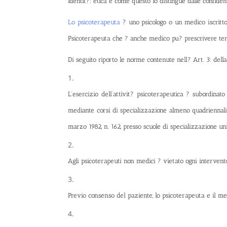
identit?: etica e come questo lo distingue dalle confid
Lo psicoterapeuta
? uno psicologo o un medico iscritt
Psicoterapeuta che ? anche medico pu? prescrivere ter
Di seguito riporto le norme contenute nell? Art. 3: della
L’esercizio dell’attivit? psicoterapeutica ? subordinat
mediante corsi di specializzazione almeno quadriennali
marzo 1982, n. 162, presso scuole di specializzazione univ
Agli psicoterapeuti non medici ? vietato ogni interven
Previo consenso del paziente, lo psicoterapeuta e il me