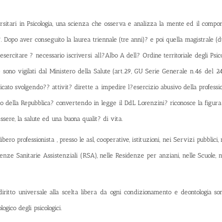
ersitari in Psicologia, una scienza che osserva e analizza la mente ed il comp
. Dopo aver conseguito la laurea triennale (tre anni)? e poi quella magistrale (
 esercitare ? necessario iscriversi al
l?Albo A dell? Ordine territoriale degli Psic
 sono vigilati dal
Ministero della Salute
(art.29,
GU Serie Generale n.46 del 
ificato svolgendo?? attivit? dirette a impedire l?esercizio abusivo della profess
to della Repubblica? convertendo in legge il DdL Lorenzini? riconosce la figur
essere, la salute ed una buona qualit? di vita.
ero professionista , presso le asl, cooperative, istituzioni, nei Servizi pubblici,
enze Sanitarie Assistenziali (RSA), nelle Residenze per anziani, nelle Scuole, n
diritto universale alla scelta libera da ogni condizionamento e deontologia so
logico degli psicologici
.