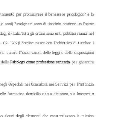
ortamento per promuovere il benessere psicologico? e la
due anni) ?svolge un anno di tirocinio, sostiene un Esame
ologi
d?Italia.Tutti gli ordini sono enti pubblici riuniti nel
24-02-1989
)L?ordine nasce con l?obiettivo di tutelare i
ione; curare l?osservanza delle leggi e delle disposizioni
a dello
Psicologo come professione sanitaria
per garantire
 negli Ospedali, nei Consultori, nei Servizi per l?infanzia
elle farmacie,a domicilio e/o a distanza, via Internet o
no alcuni degli elementi che caratterizzano la mission