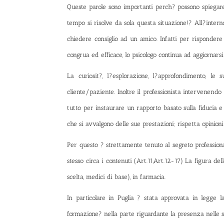
Queste parole sono importanti perch? possono spiegar
tempo si risolve da sola questa situazione!? All?intern
chiedere consiglio ad un amico. Infatti per risponder
congrua ed efficace, lo psicologo continua ad aggiorn
La curiosit?, l?esplorazione, l?approfondimento, le s
cliente/paziente. Inoltre il professionista intervenendo si
tutto per instaurare un rapporto basato sulla fiducia e p
che si avvalgono delle sue prestazioni; rispetta opinioni 
Per questo ? strettamente tenuto al segreto professiona
stesso circa i contenuti (Art.11,Art.12-17) La figura del
scelta, medici di base), in farmacia.
In particolare in Puglia ? stata approvata in legge l
formazione? nella parte riguardante la presenza nelle scu