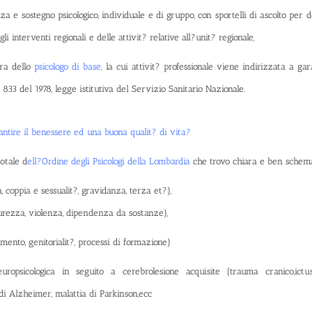
 e sostegno psicologico, individuale e di gruppo, con sportelli di ascolto per doc
nterventi regionali e delle attivit? relative all?unit? regionale,
ura dello
psicologo di base,
la cui attivit? professionale viene indirizzata a gara
 833 del 1978, legge istitutiva del Servizio Sanitario Nazionale.
rantire il benessere ed una buona qualit? di vita?
potale
d
ell?Ordine degli Psicologi della Lombardia
che trovo chiara e ben schema
a, coppia e sessualit?, gravidanza, terza et?),
curezza, violenza, dipendenza da sostanze),
mento, genitorialit?, processi di formazione)
neuropsicologica in seguito a cerebrolesione acquisite (trauma cranico,ic
di Alzheimer, malattia di Parkinson,ecc