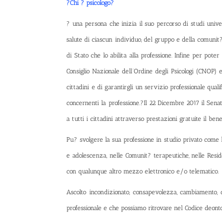
?Chi ? psicologo?
? una persona che inizia il suo percorso di studi univ
salute di ciascun individuo, del gruppo e della comunit?
di Stato che lo abilita alla professione. Infine per poter
Consiglio Nazionale dell’Ordine degli Psicologi (CNOP) e
cittadini e di garantirgli un servizio professionale qual
concernenti la professione.?Il 22 Dicembre 2017 il Sena
a tutti i cittadini attraverso prestazioni gratuite il ben
Pu? svolgere la sua professione in studio privato come lib
e adolescenza, nelle Comunit? terapeutiche, nelle Resid
con qualunque altro mezzo elettronico e/o telematico.
Ascolto incondizionato, consapevolezza, cambiamento, 
professionale e che possiamo ritrovare nel
Codice deonto