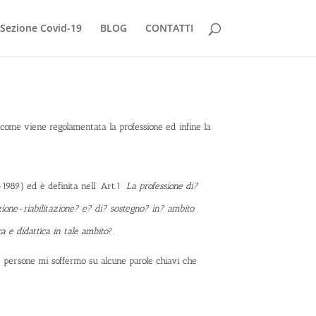
Sezione Covid-19
BLOG
CONTATTI
e, come viene regolamentata la professione ed infine la
-1989
) ed è definita nell’ Art.1
La professione di?
azione-riabilitazione? e? di? sostegno? in? ambito
a e didattica in tale ambito
?.
le persone mi soffermo su alcune parole chiavi che