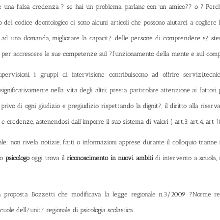
e una falsa credenza ? se hai un problema, parlane con un amico?? o ? Perc
o del codice deontologico ci sono alcuni articoli che possono aiutarci a cogliere
e ad una domanda, migliorare la capacit? delle persone di comprendere s? stess
arsi per accrescere le sue competenze sul ?funzionamento della mente e sul co
upervisioni, i gruppi di intervisione contribuiscono ad offrire servizi,tecnic
gnificativamente nella vita degli altri; presta particolare attenzione ai fattori per
rivo di ogni giudizio e pregiudizio, rispettando la dignit?, il diritto alla riser
e credenze, astenendosi dall’imporre il suo sistema di valori ( art.3, art.4, art 1
le: non rivela notizie, fatti o informazioni apprese durante il colloquio trann
lo
psicologo
oggi trova il
riconoscimento in nuovi ambiti
di intervento a scuola, 
a proposta Bozzetti che modificava la legge regionale n.3/2009 ?Norme regio
ole dell?unit? regionale di psicologia scolastica.