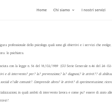
Home
Chi siamo
I nostri servizi
ura professionale dello psicologo, quali sono gli obiettivi e i servizi che svolg
ora: lo psichiatra.
osciuta con
la legge n. 56 del 18/02/1989
(GU Serie Generale n.46 del 24-02
vi e di intervento? per? la? prevenzione,? la? diagnosi,? le attivit?? di abilit
 sociali e?
alle comunit?. Comprende altres? le attivit? di sperimentazione, ricerc
ializzazioni, in quali ambiti di intervento lavora e come pu? essere di aiuto al
tivit?.