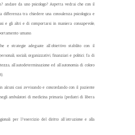
h? andare da uno psicologo? Aspetta vedrai che con il
 la differenza tra chiedere una consulenza psicologica e
i e gli altri e di comportarsi in maniera consapevole,
mportamento umano.
he e strategie adeguate all’obiettivo stabilito con il
sonali, sociali, organizzativi, finanziari e politici; fa di
vatezza, all’autodeterminazione ed all’autonomia di coloro
8).
e in alcuni casi avvisando e concordando con il paziente
negli ambulatori di medicina primaria (pediatri di libera
nali per l?esercizio del diritto all’istruzione e alla