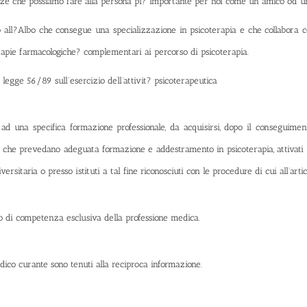
enze che possiamo fare alla persona pi? importante per noi come un amico od un
o all?Albo che consegue una specializzazione in psicoterapia e che collabora 
apie farmacologiche? complementari ai percorso di psicoterapia.
 legge 56/89 sull’esercizio dell’attivit? psicoterapeutica
o ad una specifica formazione professionale, da acquisirsi, dopo il conseguimen
 che prevedano adeguata formazione e addestramento in psicoterapia, attivati 
ersitaria o presso istituti a tal fine riconosciuti con le procedure di cui all’art
to di competenza esclusiva della professione medica.
dico curante sono tenuti alla reciproca informazione.