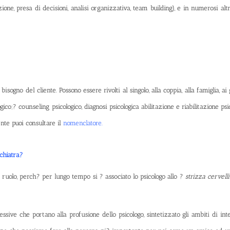
ione, presa di decisioni, analisi organizzativa, team building), e in numerosi al
sogno del cliente. Possono essere rivolti al singolo, alla coppia, alla famiglia, ai 
co;? counseling psicologico, diagnosi psicologica abilitazione e riabilitazione psi
ente puoi consultare il
nomenclatore
.
ichiatra?
ruolo, perch? per lungo tempo si ? associato lo psicologo allo ?
strizza cervelli
ssive che portano alla profusione dello psicologo, sintetizzato gli ambiti di i